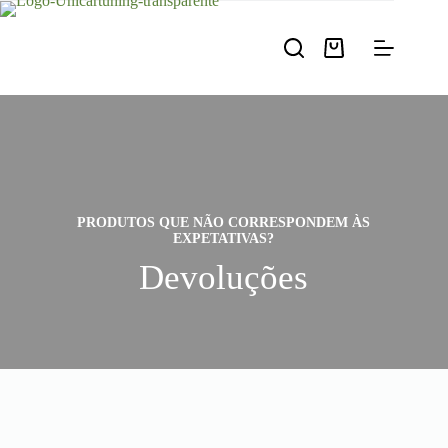
Pular
para
o
Carrinho
conteúdo
de
compras
PRODUTOS QUE NÃO CORRESPONDEM ÀS
EXPETATIVAS?
Devoluções