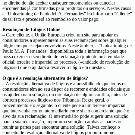
no direito de não aceitar quaisquer encomendas ou cancelar
encomendas já confirmadas para produtos ou serviços. Nestes casos
a “Unicartuning de Paulo M. A. Fernandes” irá informar o “Cliente”
de tal fato e procederá ao reembolso do valor pago.
Resolução de Litígios Online
– Caro cliente, a União Europeia criou um site para apoiar os
consumidores a apresentarem as suas reclamações sobre qualquer
litígio em que estejam envolvidos. Neste âmbito, a “Unicartuning de
Paulo M. A. Fernandes” disponibiliza toda a informação para que
possa exercer o seu direito de reclamação junto de uma entidade
oficial, terceira e imparcial ao processo, («entidade de resolução de
litígios») que o ajudará a resolver o litígio em questão.
O que é a resolução alternativa de litígios?
– A resolução alternativa de litígios é a possibilidade que todos os
consumidores têm ao seu dispor de recorrer e entidades oficiais que
os ajudem na resolução, ou orientação de algum conflito, antes de
abrirem processos litigioso nos Tribunais. Regra geral, o
procedimento é o seguinte: o cliente pede a um terceiro imparcial
que intervenha como intermediário entre si e o comerciante que é o
alvo da sua reclamação. O intermediário pode sugerir uma solução
para a sua reclamação, impor uma solução a ambas as partes ou
reunir as partes para encontrar uma solução. Talvez conheça o
conceito de resolução alternativa de litígios por outro nome: