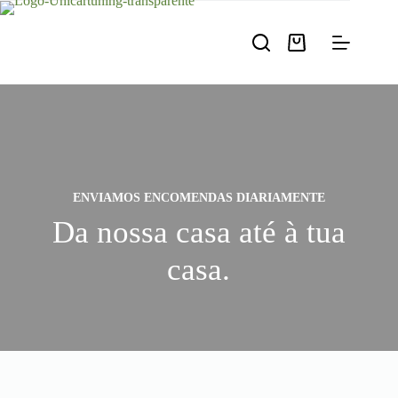
Pular
para
o
Carrinho
conteúdo
de
compras
ENVIAMOS ENCOMENDAS DIARIAMENTE
Da nossa casa até à tua
casa.