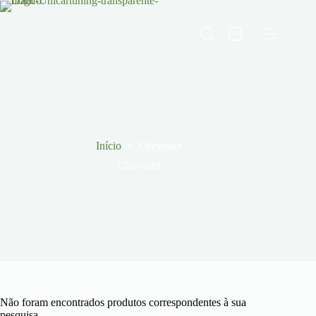
Pular
para
o
Carrinho
conteúdo
de
compras
Início
Chevrolet
Chevrolet
Não foram encontrados produtos correspondentes à sua
pesquisa.