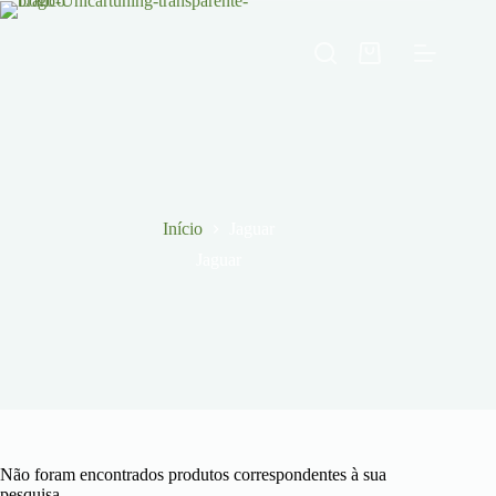
Pular
para
o
Carrinho
conteúdo
de
compras
Início
Jaguar
Jaguar
Não foram encontrados produtos correspondentes à sua
pesquisa.