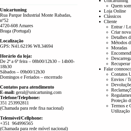
Unicartuning
Quem som
Unicartuning
Loja Online
Rua Parque Industrial Monte Rabadas,
Clássicos
nº52
Cliente
4720-608 Amares
Entrar / L
Braga (Portugal)
Criar nova
Detalhes d
Localização
Métodos d
GPS: N41.62196 W8.34694
Moradas
Encomend
Horário da loja:
Descarreg
De 2ª a 6ª feira – 08h00/12h30 – 14h00-
Recuperar
18h30
Falar connosc
Sábados – 09h00/12h30
Contatos U
Domingos e Feriados – encerrado
Envios / T
Devoluçõe
Contatos para atendimento
Reclamaçõ
E-mail:
geral@unicartuning.com
Regulamen
Telefone/Telephone:
Proteção 
351 253992811
Termos e 
(Chamada para rede fixa nacional)
Utilização
Telemóvel/Cellphone:
+351 964996565
(Chamada para rede móvel nacional)