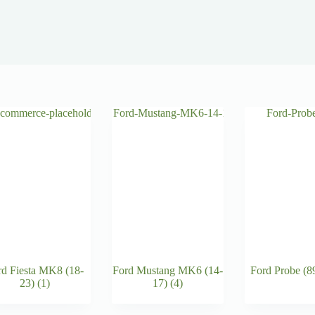
rd Fiesta MK8 (18-
Ford Mustang MK6 (14-
Ford Probe (8
23)
(1)
17)
(4)