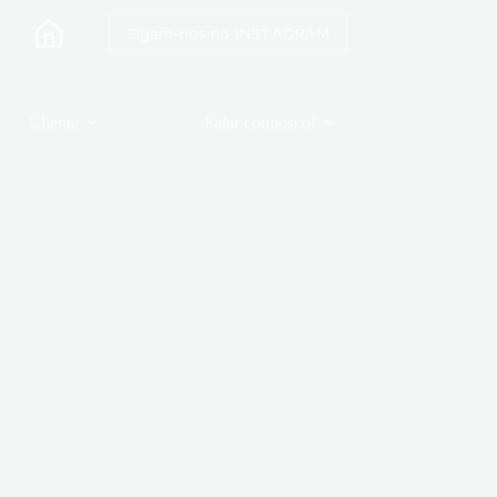
Sigam-nos no INSTAGRAM
Cliente
Falar connosco!