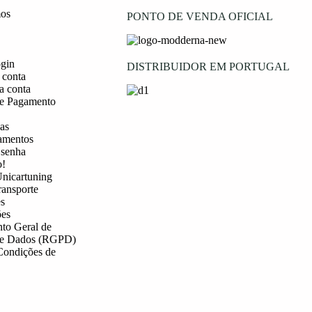
os
PONTO DE VENDA OFICIAL
ogin
DISTRIBUIDOR EM PORTUGAL
 conta
a conta
e Pagamento
as
amentos
 senha
o!
nicartuning
ransporte
s
es
to Geral de
de Dados (RGPD)
Condições de