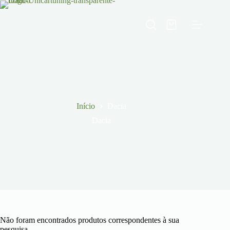
Pular
para
o
Carrinho
conteúdo
de
compras
Início
Dacia
Dacia
Não foram encontrados produtos correspondentes à sua
pesquisa.