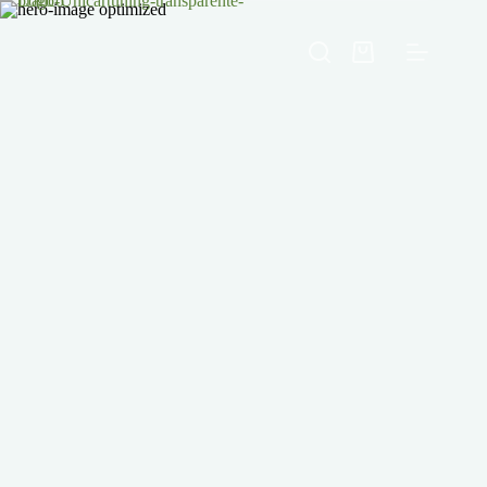
Pular
para
o
Carrinho
conteúdo
de
compras