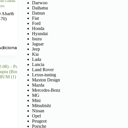
Abas Guarda-
Daewoo
eiro
Daihatsu
Datsun
0 Abarth
Fiat
-70)
Ford
Honda
Hyundai
Isuzu
Jaguar
Adicionar
Jeep
Kia
Lada
Lancia
Land Rover
Lexus-tuning
Maxton Design
Mazda
Mercedes-Benz
MG
Mini
Mitsubishi
Nissan
Opel
Peugeot
Porsche