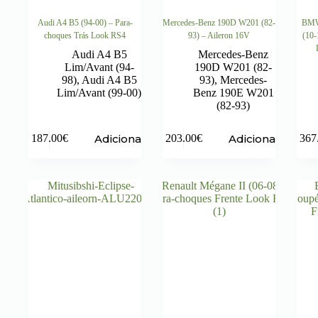
Audi A4 B5 (94-00) – Para-
Mercedes-Benz 190D W201 (82-
BMW 
choques Trás Look RS4
93) – Aileron 16V
(10-
Audi A4 B5
Mercedes-Benz
Lim/Avant (94-
190D W201 (82-
98)
,
Audi A4 B5
93)
,
Mercedes-
Lim/Avant (99-00)
Benz 190E W201
(82-93)
Adicionar
Adicionar
187.00
€
203.00
€
367