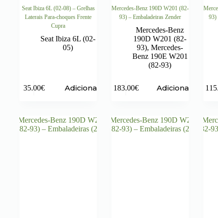
Seat Ibiza 6L (02-08) – Grelhas
Mercedes-Benz 190D W201 (82-
Merce
Laterais Para-choques Frente
93) – Embaladeiras Zender
93)
Cupra
Mercedes-Benz
Seat Ibiza 6L (02-
190D W201 (82-
05)
93)
,
Mercedes-
Benz 190E W201
(82-93)
Adicionar
Adicionar
35.00
€
183.00
€
115