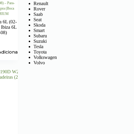
Renault
08) – Para-
Rover
upra (Boca
Saab
EMIUM
Seat
a 6L (02-
Skoda
 Ibiza 6L
Smart
-08)
Subaru
Suzuki
Tesla
Adicionar
Toyota
Volkswagen
Volvo