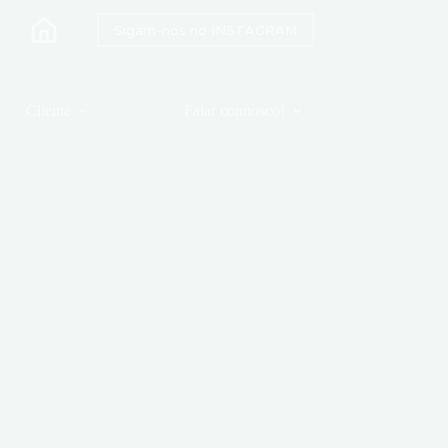
Sigam-nos no INSTAGRAM
Cliente
Falar connosco!