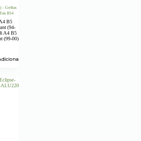
) – Grelhas
 Trás RS4
A4 B5
nt (94-
i A4 B5
t (99-00)
Adicionar