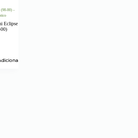
 (98-00) –
ntico
i Eclipse
-00)
Adicionar