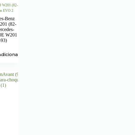
D W201 (82-
ras EVO 2
es-Benz
01 (82-
rcedes-
0E W201
-93)
Adicionar