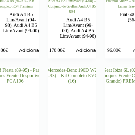
di A4 B5 (94-00) – Kit
Audi A4 B5 Lim/Avant (94-00) –
Fiat 600 Abarth – 
ompleto RS4 Premium
Conjunto de Grelhas Audi A4 B5
Lamas Tras
RS4
Audi A4 B5
Fiat 60
Lim/Avant (94-
Audi A4 B5
(56
98)
,
Audi A4 B5
Lim/Avant (99-
Lim/Avant (99-00)
00)
,
Audi A4 B5
Lim/Avant (94-98)
Adicionar
Adicionar
.00
€
170.00
€
96.00
€