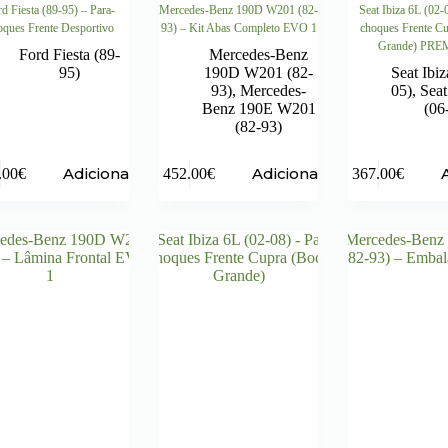
d Fiesta (89-95) – Para-
Mercedes-Benz 190D W201 (82-
Seat Ibiza 6L (02-
oques Frente Desportivo
93) – Kit Abas Completo EVO 1
choques Frente C
Grande) PR
Ford Fiesta (89-
Mercedes-Benz
95)
190D W201 (82-
Seat Ibiz
93)
,
Mercedes-
05)
,
Seat
Benz 190E W201
(06
(82-93)
Adicionar
Adicionar
.00
€
452.00
€
367.00
€