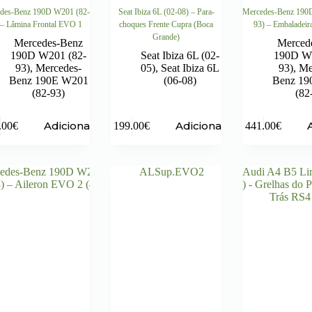
des-Benz 190D W201 (82-
Seat Ibiza 6L (02-08) – Para-
Mercedes-Benz 190
 – Lâmina Frontal EVO 1
choques Frente Cupra (Boca
93) – Embaladei
Grande)
Mercedes-Benz
Merced
190D W201 (82-
Seat Ibiza 6L (02-
190D W2
93)
,
Mercedes-
05)
,
Seat Ibiza 6L
93)
,
Me
Benz 190E W201
(06-08)
Benz 19
(82-93)
(82
Adicionar
Adicionar
.00
€
199.00
€
441.00
€