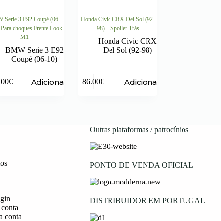
Serie 3 E92 Coupé (06-
Honda Civic CRX Del Sol (92-
 Para choques Frente Look
98) – Spoiler Trás
M1
Honda Civic CRX
BMW Serie 3 E92
Del Sol (92-98)
Coupé (06-10)
Adicionar
Adicionar
.00
€
86.00
€
Outras plataformas / patrocínios
os
PONTO DE VENDA OFICIAL
ogin
DISTRIBUIDOR EM PORTUGAL
 conta
a conta