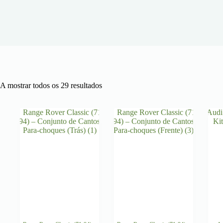
Ordenado
A mostrar todos os 29 resultados
por
mais
recentes