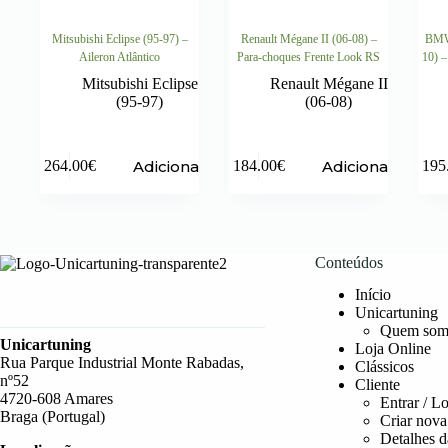
Mitsubishi Eclipse (95-97) –
Renault Mégane II (06-08) –
BMW 
Aileron Atlântico
Para-choques Frente Look RS
10) –
Mitsubishi Eclipse
Renault Mégane II
(95-97)
(06-08)
Adicionar
Adicionar
264.00
€
184.00
€
195
Conteúdos
Início
Unicartuning
Quem som
Unicartuning
Loja Online
Rua Parque Industrial Monte Rabadas,
Clássicos
nº52
Cliente
4720-608 Amares
Entrar / L
Braga (Portugal)
Criar nova
Detalhes d