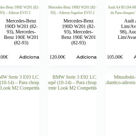
des-Benz 190D W201 (82-
Mercedes-Benz 190D W201 (82-
Audi A4 B5 (94-00
93) – Aileron EVO 2
93) – Aileron Superior EVO 2
do Para-choques
Mercedes-Benz
Mercedes-Benz
Audi 
190D W201 (82-
190D W201 (82-
Lim/Ava
93)
,
Mercedes-
93)
,
Mercedes-
98)
,
Aud
Benz 190E W201
Benz 190E W201
Lim/Avan
(82-93)
(82-93)
Adicionar
Adicionar
.00
€
120.00
€
105.00
€