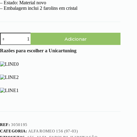
– Estado: Material novo
– Embalagem inclui 2 farolins em cristal
Quantidade
Adicionar
de
Alfa
Romeo
Razões para escolher a Unicartuning
156
(97-
03)
-
Farolins
Cristal
Fundo
Preto
REF:
3050195
CATEGORIA:
ALFA ROMEO 156 (97-03)