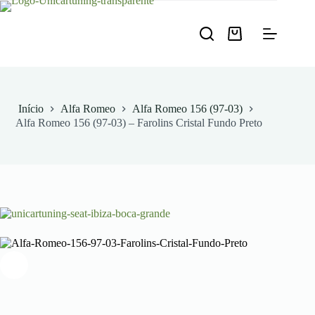
Pular
para
o
Carrinho
conteúdo
de
compras
Início
Alfa Romeo
Alfa Romeo 156 (97-03)
Alfa Romeo 156 (97-03) – Farolins Cristal Fundo Preto