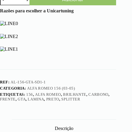
de
Alfa
Romeo
Razões para escolher a Unicartuning
156
(03-
05)
-
Lâminas
Embaladeiras
(GTA)
REF:
AL-156-GTA-SD1-1
CATEGORIA:
ALFA ROMEO 156 (03-05)
ETIQUETAS:
156
,
ALFA ROMEO
,
BRILHANTE
,
CARBONO
,
FRENTE
,
GTA
,
LAMINA
,
PRETO
,
SPLITTER
Descrição