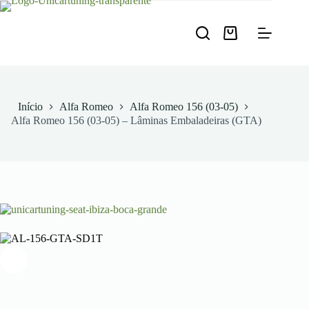
Pular
para
o
Carrinho
conteúdo
de
compras
Início
Alfa Romeo
Alfa Romeo 156 (03-05)
Alfa Romeo 156 (03-05) – Lâminas Embaladeiras (GTA)