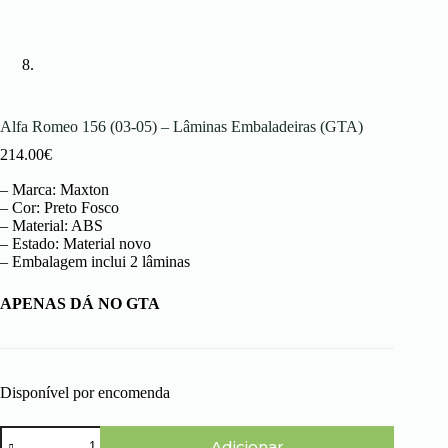
Alfa Romeo 156 (03-05) – Lâminas Embaladeiras (GTA)
214.00
€
– Marca: Maxton
– Cor: Preto Fosco
– Material: ABS
– Estado: Material novo
– Embalagem inclui 2 lâminas
APENAS DÁ NO GTA
Disponível por encomenda
Quantidade
Adicionar