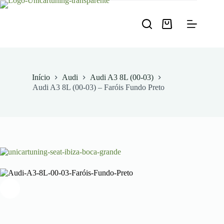
Pular
para
o
Carrinho
conteúdo
de
compras
Início
Audi
Audi A3 8L (00-03)
Audi A3 8L (00-03) – Faróis Fundo Preto