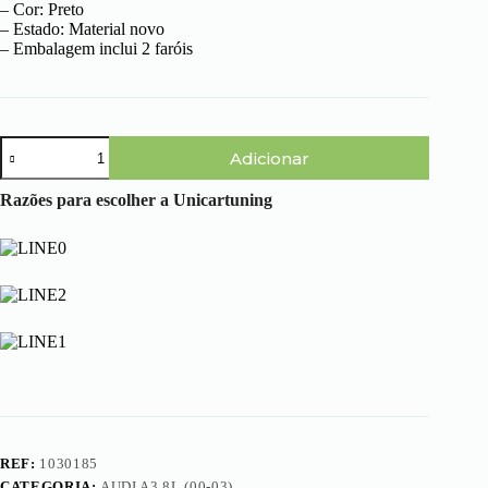
– Cor: Preto
– Estado: Material novo
– Embalagem inclui 2 faróis
Quantidade
Adicionar
de
Audi
A3
Razões para escolher a Unicartuning
8L
(00-
03)
-
Faróis
Fundo
Preto
REF:
1030185
CATEGORIA:
AUDI A3 8L (00-03)