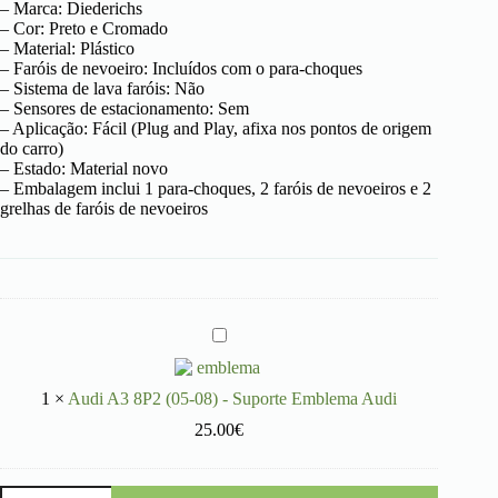
– Marca: Diederichs
– Cor: Preto e Cromado
– Material: Plástico
– Faróis de nevoeiro: Incluídos com o para-choques
– Sistema de lava faróis: Não
– Sensores de estacionamento: Sem
– Aplicação: Fácil (Plug and Play, afixa nos pontos de origem
do carro)
– Estado: Material novo
– Embalagem inclui 1 para-choques, 2 faróis de nevoeiros e 2
grelhas de faróis de nevoeiros
A
u
d
i
1
×
Audi A3 8P2 (05-08) - Suporte Emblema Audi
A
25.00
€
3
8
P
2
Quantidade