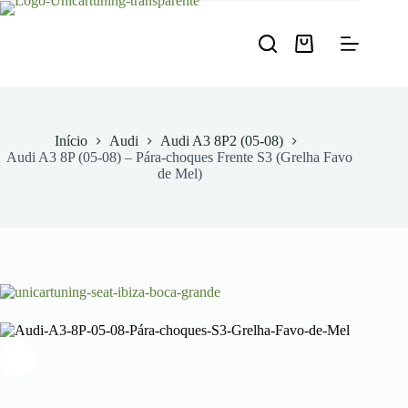
Pular
para
o
Carrinho
conteúdo
de
compras
Início
Audi
Audi A3 8P2 (05-08)
Audi A3 8P (05-08) – Pára-choques Frente S3 (Grelha Favo
de Mel)