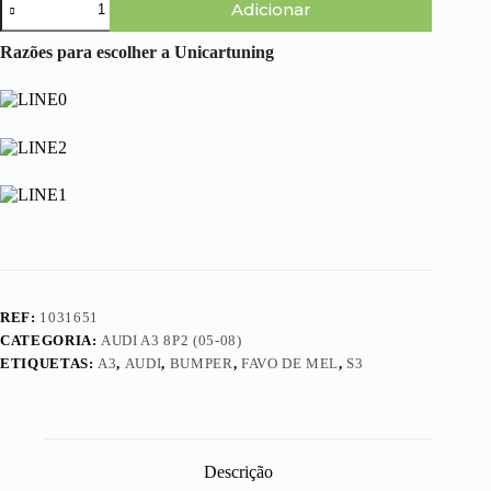
(
Adicionar
de
0
Audi
5
A3
Razões para escolher a Unicartuning
-
8P
0
(05-
8
08)
)
-
-
Pára-
S
choques
u
Frente
p
S3
o
(Grelha
r
Favo
t
de
e
Mel)
E
m
REF:
1031651
b
CATEGORIA:
AUDI A3 8P2 (05-08)
l
e
ETIQUETAS:
A3
,
AUDI
,
BUMPER
,
FAVO DE MEL
,
S3
m
a
A
u
d
Descrição
i