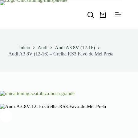
Pular
para
o
Carrinho
conteúdo
de
compras
Início
Audi
Audi A3 8V (12-16)
Audi A3 8V (12-16) – Grelha RS3 Favo de Mel Preta