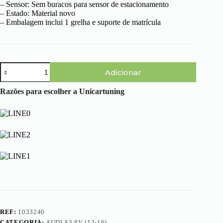
– Sensor: Sem buracos para sensor de estacionamento
– Estado: Material novo
– Embalagem inclui 1 grelha e suporte de matrícula
Quantidade
Adicionar
de
Audi
A3
Razões para escolher a Unicartuning
8V
(12-
16)
-
Grelha
RS3
Favo
de
Mel
Preta
REF:
1033240
CATEGORIA:
AUDI A3 8V (12-16)