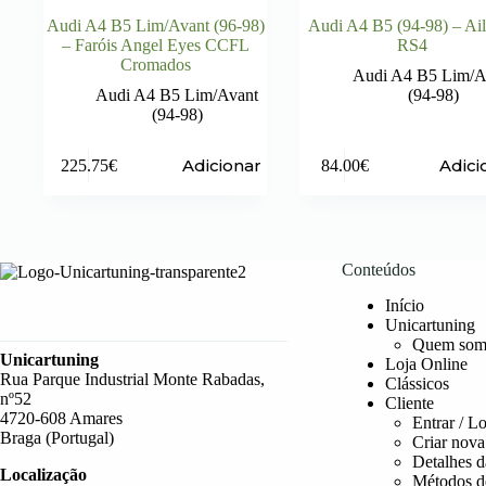
Audi A4 B5 Lim/Avant (96-98)
Audi A4 B5 (94-98) – Ai
– Faróis Angel Eyes CCFL
RS4
Cromados
Audi A4 B5 Lim/A
Audi A4 B5 Lim/Avant
(94-98)
(94-98)
Adicionar
Adici
225.75
€
84.00
€
Conteúdos
Início
Unicartuning
Quem som
Unicartuning
Loja Online
Rua Parque Industrial Monte Rabadas,
Clássicos
nº52
Cliente
4720-608 Amares
Entrar / L
Braga (Portugal)
Criar nova
Detalhes d
Localização
Métodos d