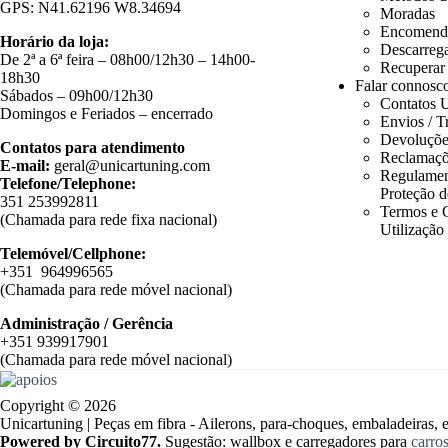
GPS: N41.62196 W8.34694
Moradas
Encomend
Horário da loja:
Descarreg
De 2ª a 6ª feira – 08h00/12h30 – 14h00-
Recuperar
18h30
Falar connosc
Sábados – 09h00/12h30
Contatos U
Domingos e Feriados – encerrado
Envios / T
Devoluçõe
Contatos para atendimento
Reclamaçõ
E-mail:
geral@unicartuning.com
Regulamen
Telefone/Telephone:
Proteção 
351 253992811
Termos e 
(Chamada para rede fixa nacional)
Utilização
Telemóvel/Cellphone:
+351 964996565
(Chamada para rede móvel nacional)
Administração / Gerência
+351 939917901
(Chamada para rede móvel nacional)
Copyright © 2026
Unicartuning | Peças em fibra - Ailerons, para-choques, embaladeiras, e
Powered by Circuito77.
Sugestão: wallbox e carregadores para
carros