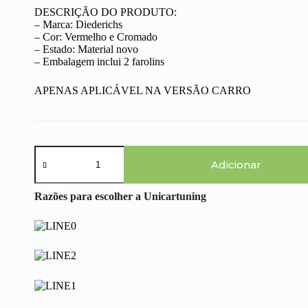
DESCRIÇÃO DO PRODUTO:
– Marca: Diederichs
– Cor: Vermelho e Cromado
– Estado: Material novo
– Embalagem inclui 2 farolins
APENAS APLICÁVEL NA VERSÃO CARRO
Quantidade
de
Adicionar
Audi
A4
Razões para escolher a Unicartuning
B5
Limousine
(94-
00)
-
Farolins
Cristal
Vermelho