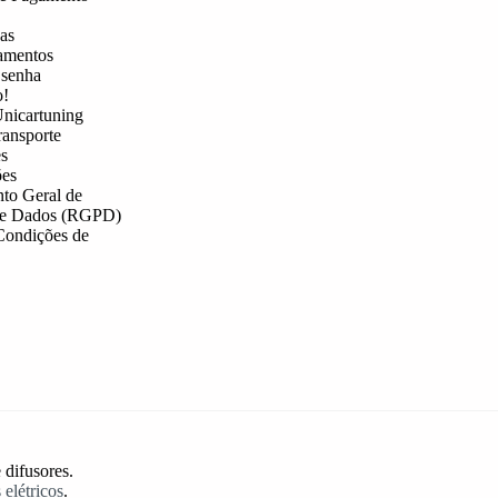
as
amentos
 senha
o!
nicartuning
ransporte
s
es
to Geral de
de Dados (RGPD)
Condições de
 difusores.
 elétricos
.