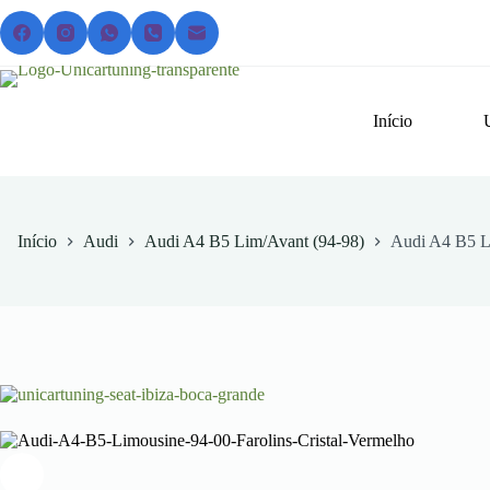
Pular
para
o
conteúdo
Início
Início
Audi
Audi A4 B5 Lim/Avant (94-98)
Audi A4 B5 Li