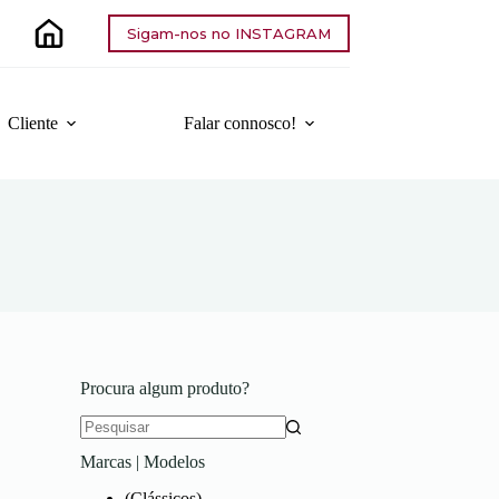
Sigam-nos no INSTAGRAM
Cliente
Falar connosco!
Procura algum produto?
Sem
Marcas | Modelos
resultados
(Clássicos)