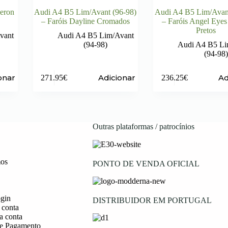
leron
Audi A4 B5 Lim/Avant (96-98)
Audi A4 B5 Lim/Avant
– Faróis Dayline Cromados
– Faróis Angel Eye
Pretos
vant
Audi A4 B5 Lim/Avant
(94-98)
Audi A4 B5 Li
(94-98)
onar
Adicionar
Ad
271.95
€
236.25
€
Outras plataformas / patrocínios
os
PONTO DE VENDA OFICIAL
ogin
DISTRIBUIDOR EM PORTUGAL
 conta
a conta
e Pagamento