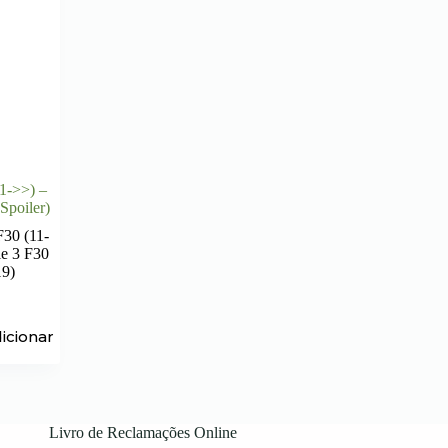
1->>) –
Spoiler)
30 (11-
e 3 F30
19)
icionar
Livro de Reclamações Online