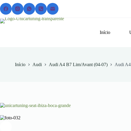
Pular
para
o
conteúdo
Início
Início
Audi
Audi A4 B7 Lim/Avant (04-07)
Audi A4 