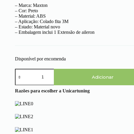
– Marca: Maxton
– Cor: Preto
– Material: ABS
– Aplicação: Colado fita 3M
– Estado: Material novo
– Embalagem inclui 1 Extensão de aileron
Disponível por encomenda
Quantidade
de
Adicionar
Audi
A4
Razões para escolher a Unicartuning
B7
Avant
(04-
07)
-
Aileron
Lip
Spoiler