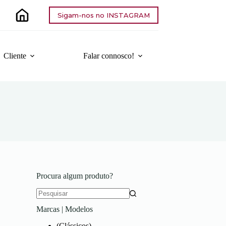
Sigam-nos no INSTAGRAM
Cliente
Falar connosco!
Procura algum produto?
Sem
Marcas | Modelos
resultados
(Clássicos)