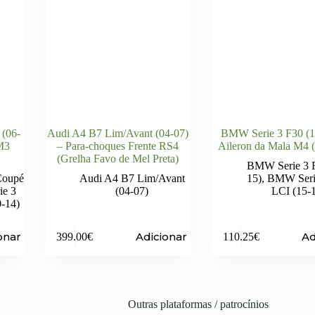
(06-
Audi A4 B7 Lim/Avant (04-07)
BMW Serie 3 F30 (1
 M3
– Para-choques Frente RS4
Aileron da Mala M4 (
(Grelha Favo de Mel Preta)
BMW Serie 3 F
Coupé
Audi A4 B7 Lim/Avant
15)
,
BMW Seri
e 3
(04-07)
LCI (15-
-14)
onar
Adicionar
Ad
399.00
€
110.25
€
Outras plataformas / patrocínios