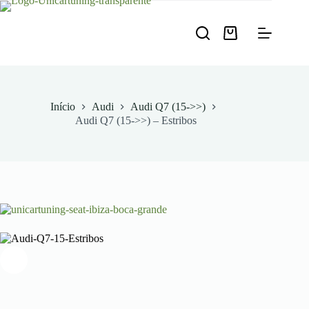
Pular
para
o
Carrinho
conteúdo
de
compras
Início
Audi
Audi Q7 (15->>)
Audi Q7 (15->>) – Estribos