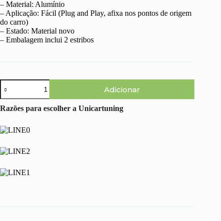
– Material: Alumínio
– Aplicação: Fácil (Plug and Play, afixa nos pontos de origem
do carro)
– Estado: Material novo
– Embalagem inclui 2 estribos
Quantidade
Adicionar
de
Audi
Q7
Razões para escolher a Unicartuning
(15-
>>)
-
Estribos