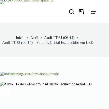
Pular
para
o
Carrinho
conteúdo
de
compras
Início
Audi
Audi TT 8J (06-14)
Audi TT 8J (06-14) – Farolins Cristal Escurecidos em LED