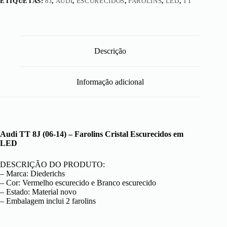
ETIQUETAS:
8J
,
AUDI
,
ESCURECIDOS
,
FAROLINS
,
LED
,
TT
Descrição
Informação adicional
Audi TT 8J (06-14) – Farolins Cristal Escurecidos em
LED
DESCRIÇÃO DO PRODUTO:
– Marca: Diederichs
– Cor: Vermelho escurecido e Branco escurecido
– Estado: Material novo
– Embalagem inclui 2 farolins