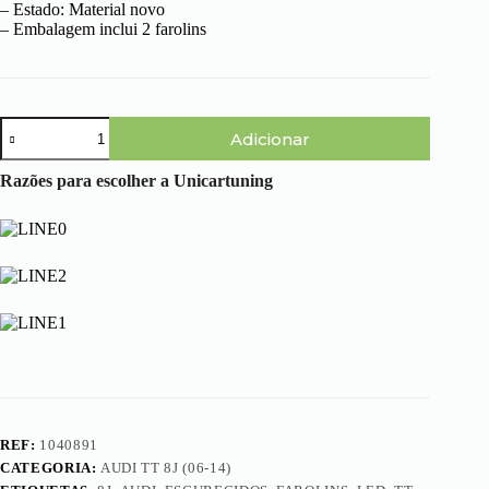
– Estado: Material novo
– Embalagem inclui 2 farolins
Quantidade
Adicionar
de
Audi
TT
Razões para escolher a Unicartuning
8J
(06-
14)
-
Farolins
Cristal
Escurecidos
em
LED
REF:
1040891
CATEGORIA:
AUDI TT 8J (06-14)