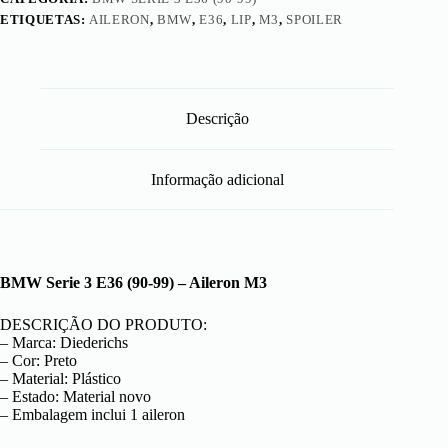
ETIQUETAS:
AILERON
,
BMW
,
E36
,
LIP
,
M3
,
SPOILER
Descrição
Informação adicional
BMW Serie 3 E36 (90-99) – Aileron M3
DESCRIÇÃO DO PRODUTO:
– Marca: Diederichs
– Cor: Preto
– Material: Plástico
– Estado: Material novo
– Embalagem inclui 1 aileron