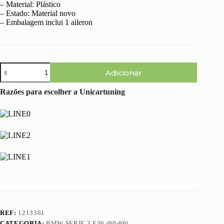
– Material: Plástico
– Estado: Material novo
– Embalagem inclui 1 aileron
Quantidade
Adicionar
de
BMW
Serie
Razões para escolher a Unicartuning
3
E36
(90-
99)
–
Aileron
M3
REF:
1213361
CATEGORIA:
BMW SERIE 3 E36 (90-99)