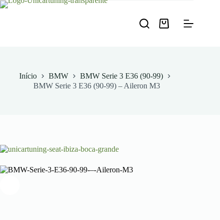
Pular
para
o
Carrinho
conteúdo
de
compras
Início
BMW
BMW Serie 3 E36 (90-99)
BMW Serie 3 E36 (90-99) – Aileron M3