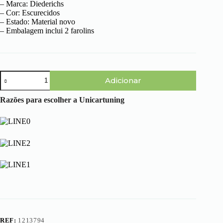
– Marca: Diederichs
– Cor: Escurecidos
– Estado: Material novo
– Embalagem inclui 2 farolins
Quantidade
Adicionar
de
BMW
Serie
Razões para escolher a Unicartuning
3
E36
(90-
99)
-
Farolins
Cristal
Escurecidos
(Touring)
REF:
1213794