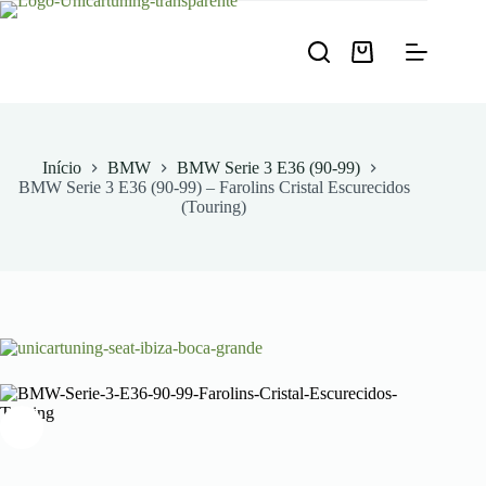
Pular
para
o
Carrinho
conteúdo
de
compras
Início
BMW
BMW Serie 3 E36 (90-99)
BMW Serie 3 E36 (90-99) – Farolins Cristal Escurecidos
(Touring)