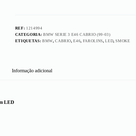
em
LED
REF:
1214994
CATEGORIA:
BMW SERIE 3 E46 CABRIO (99-03)
ETIQUETAS:
BMW
,
CABRIO
,
E46
,
FAROLINS
,
LED
,
SMOKE
Informação adicional
 em LED