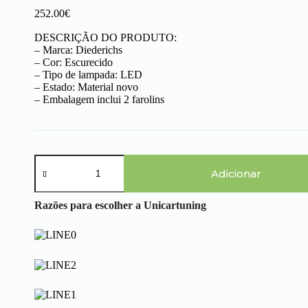
252.00
€
DESCRIÇÃO DO PRODUTO:
– Marca: Diederichs
– Cor: Escurecido
– Tipo de lampada: LED
– Estado: Material novo
– Embalagem inclui 2 farolins
Quantidade
de
Adicionar
BMW
Serie
Razões para escolher a Unicartuning
3
E46
Cabrio
(99-
03)
–
Farolins
Cristal
Escurecidos