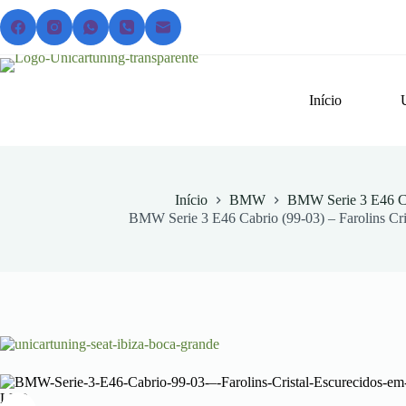
Pular
para
o
conteúdo
Início
Início
BMW
BMW Serie 3 E46 Ca
BMW Serie 3 E46 Cabrio (99-03) – Farolins Cr