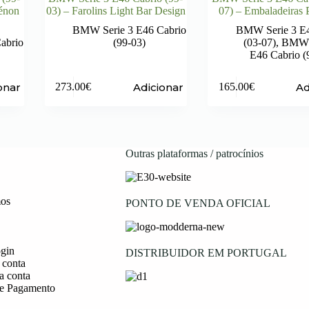
Xénon
03) – Farolins Light Bar Design
07) – Embaladeiras
BMW Serie 3 E46 Cabrio
BMW Serie 3 E4
abrio
(99-03)
(03-07)
,
BMW S
E46 Cabrio (
onar
Adicionar
Ad
273.00
€
165.00
€
Outras plataformas / patrocínios
os
PONTO DE VENDA OFICIAL
ogin
DISTRIBUIDOR EM PORTUGAL
 conta
a conta
e Pagamento