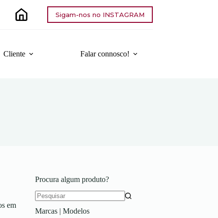
Sigam-nos no INSTAGRAM
Cliente
Falar connosco!
Procura algum produto?
Sem
os em
Marcas | Modelos
resultados