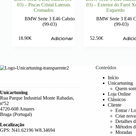
03) – Piscas Cristal Laterais
03) – Exterior do Farol 
Cromados
Esquerdo
BMW Serie 3 E46 Cabrio
BMW Serie 3 E46 C
(99-03)
(99-03)
Adicionar
Adici
18.90
€
52.50
€
Conteúdos
Início
Unicartuning
Quem som
Unicartuning
Loja Online
Rua Parque Industrial Monte Rabadas,
Clássicos
nº52
Cliente
4720-608 Amares
Entrar / L
Braga (Portugal)
Criar nova
Detalhes d
Localização
Métodos d
GPS: N41.62196 W8.34694
Moradas