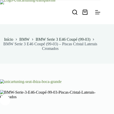
Pular
para
o
Carrinho
conteúdo
de
compras
Início
BMW
BMW Serie 3 E46 Coupé (99-03)
BMW Serie 3 E46 Coupé (99-03) – Piscas Cristal Laterais
Cromados