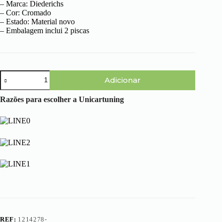
– Marca: Diederichs
– Cor: Cromado
– Estado: Material novo
– Embalagem inclui 2 piscas
Quantidade
Adicionar
de
BMW
Serie
Razões para escolher a Unicartuning
3
E46
Coupé
(99-
03)
-
Piscas
Cristal
Laterais
Cromados
REF:
1214278-