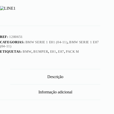
11)
-
Parachoques
Frente
Pack
M
REF:
1280651
CATEGORIAS:
BMW SERIE 1 E81 (04-11)
,
BMW SERIE 1 E87
(04-11)
ETIQUETAS:
BMW
,
BUMPER
,
E81
,
E87
,
PACK M
Descrição
Informação adicional