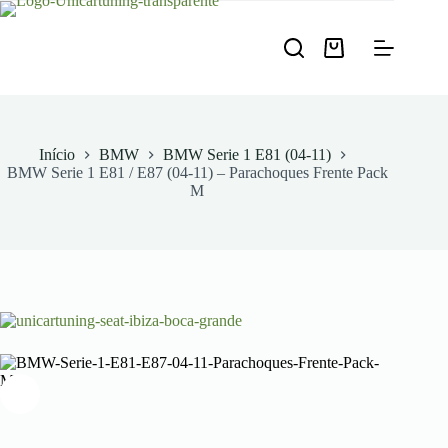
Pular
para
o
Carrinho
conteúdo
de
compras
Início
BMW
BMW Serie 1 E81 (04-11)
BMW Serie 1 E81 / E87 (04-11) – Parachoques Frente Pack
M