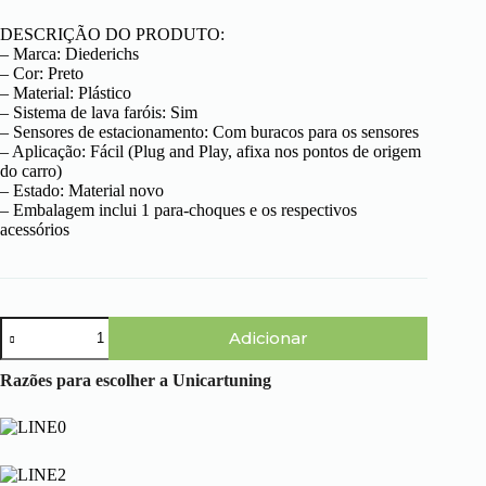
DESCRIÇÃO DO PRODUTO:
– Marca: Diederichs
– Cor: Preto
– Material: Plástico
– Sistema de lava faróis: Sim
– Sensores de estacionamento: Com buracos para os sensores
– Aplicação: Fácil (Plug and Play, afixa nos pontos de origem
do carro)
– Estado: Material novo
– Embalagem inclui 1 para-choques e os respectivos
acessórios
Quantidade
Adicionar
de
BMW
Serie
Razões para escolher a Unicartuning
1
E81
/
E87
(04-