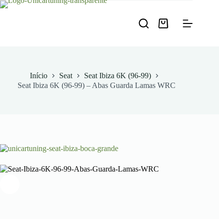
Pular
para
o
Carrinho
conteúdo
de
compras
Início
Seat
Seat Ibiza 6K (96-99)
Seat Ibiza 6K (96-99) – Abas Guarda Lamas WRC