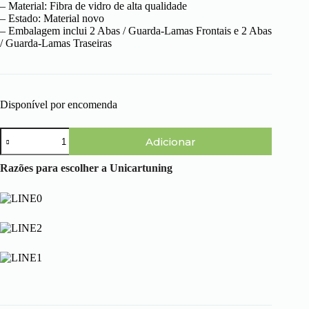
– Material: Fibra de vidro de alta qualidade
– Estado: Material novo
– Embalagem inclui 2 Abas / Guarda-Lamas Frontais e 2 Abas
/ Guarda-Lamas Traseiras
Disponível por encomenda
Quantidade
Adicionar
de
Seat
Ibiza
Razões para escolher a Unicartuning
6K
(96-
99)
-
Abas
Guarda
Lamas
WRC