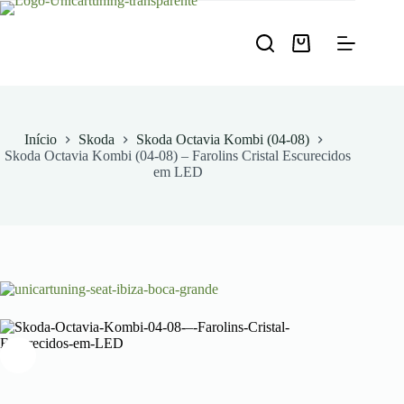
Pular
para
o
Carrinho
conteúdo
de
compras
Início
Skoda
Skoda Octavia Kombi (04-08)
Skoda Octavia Kombi (04-08) – Farolins Cristal Escurecidos
em LED