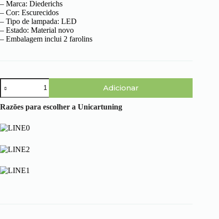
– Marca: Diederichs
– Cor: Escurecidos
– Tipo de lampada: LED
– Estado: Material novo
– Embalagem inclui 2 farolins
Quantidade
Adicionar
de
Skoda
Octavia
Razões para escolher a Unicartuning
Kombi
(04-
08)
–
Farolins
Cristal
Escurecidos
em
LED