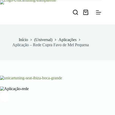
Pular
para
o
Carrinho
conteúdo
de
compras
Início
(Universal)
Aplicações
Aplicação – Rede Cupra Favo de Mel Pequena