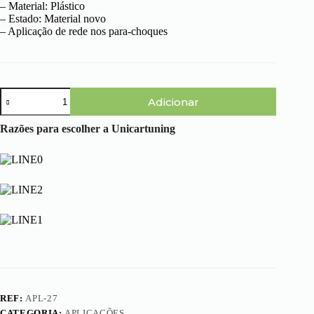
– Material: Plástico
– Estado: Material novo
– Aplicação de rede nos para-choques
Quantidade
Adicionar
de
Aplicação
-
Razões para escolher a Unicartuning
Rede
Cupra
Favo
de
Mel
Pequena
REF:
APL-27
CATEGORIA:
APLICAÇÕES