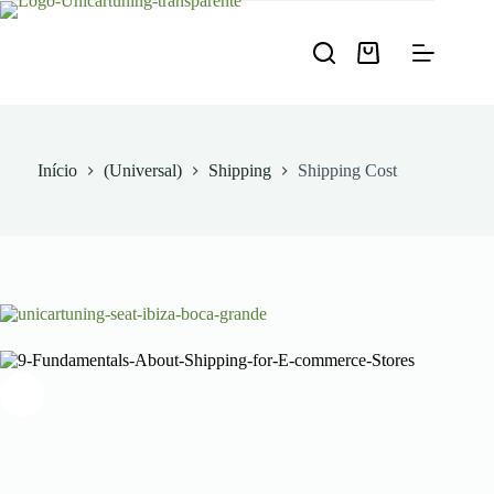
Pular
para
o
Carrinho
conteúdo
de
compras
Início
(Universal)
Shipping
Shipping Cost