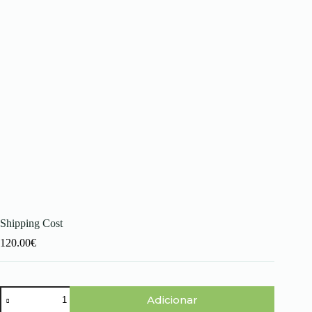
Shipping Cost
120.00
€
Quantidade
Adicionar
de