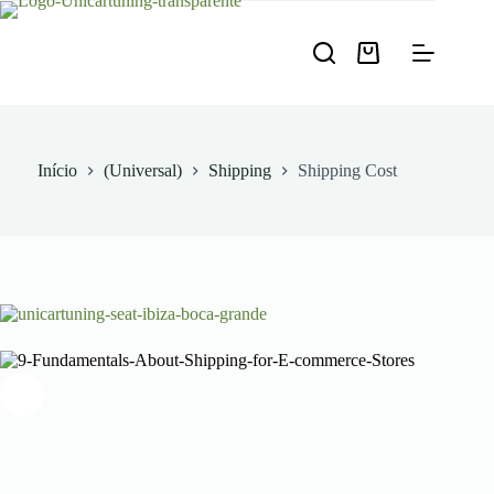
Pular
para
o
Carrinho
conteúdo
de
compras
Início
(Universal)
Shipping
Shipping Cost