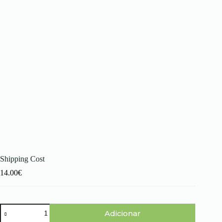
Shipping Cost
14.00
€
Quantidade
Adicionar
de