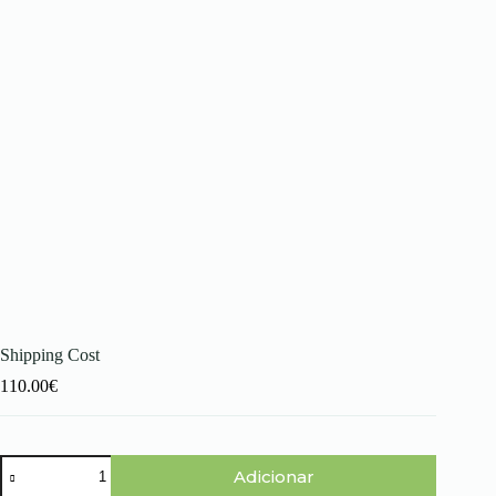
Shipping Cost
110.00
€
Quantidade
Adicionar
de