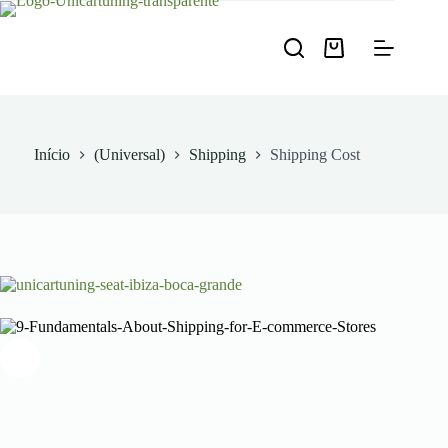
Pular
para
o
Carrinho
conteúdo
de
compras
Início
(Universal)
Shipping
Shipping Cost