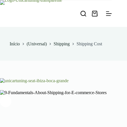
Pular
para
o
Carrinho
conteúdo
de
compras
Início
(Universal)
Shipping
Shipping Cost