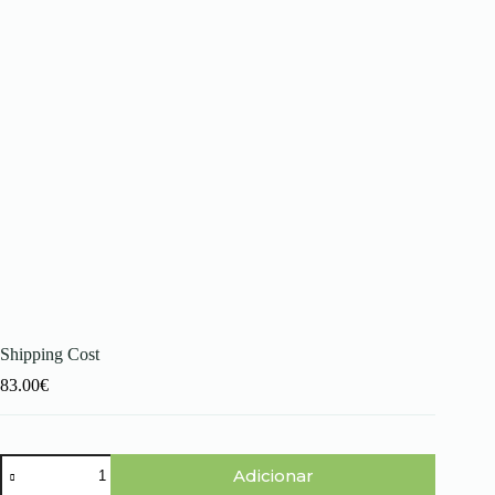
Shipping Cost
83.00
€
Quantidade
Adicionar
de