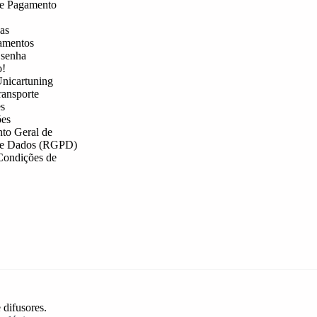
e Pagamento
as
amentos
 senha
o!
nicartuning
ransporte
s
es
to Geral de
de Dados (RGPD)
Condições de
 difusores.