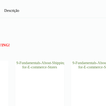
Descrição
YING!