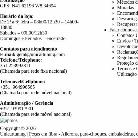
Localização
Métodos d
GPS: N41.62196 W8.34694
Moradas
Encomend
Horário da loja:
Descarreg
De 2ª a 6ª feira – 08h00/12h30 – 14h00-
Recuperar
18h30
Falar connosc
Sábados – 09h00/12h30
Contatos U
Domingos e Feriados – encerrado
Envios / T
Devoluçõe
Contatos para atendimento
Reclamaçõ
E-mail:
geral@unicartuning.com
Regulamen
Telefone/Telephone:
Proteção 
351 253992811
Termos e 
(Chamada para rede fixa nacional)
Utilização
Telemóvel/Cellphone:
+351 964996565
(Chamada para rede móvel nacional)
Administração / Gerência
+351 939917901
(Chamada para rede móvel nacional)
Copyright © 2026
Unicartuning | Peças em fibra - Ailerons, para-choques, embaladeiras, e