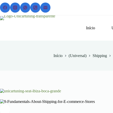
Pular
para
o
conteúdo
Início
Início
(Universal)
Shipping