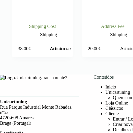
Shipping Cost
Address Fee
Shipping
Shipping
Adicionar
Adici
38.00
€
20.00
€
Conteúdos
Início
Unicartuning
Quem som
Unicartuning
Loja Online
Rua Parque Industrial Monte Rabadas,
Clássicos
nº52
Cliente
4720-608 Amares
Entrar / L
Braga (Portugal)
Criar nova
Detalhes d