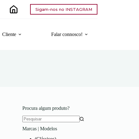
Sigam-nos no INSTAGRAM
Cliente
Falar connosco!
Procura algum produto?
Sem
Marcas | Modelos
resultados
(Clássicos)