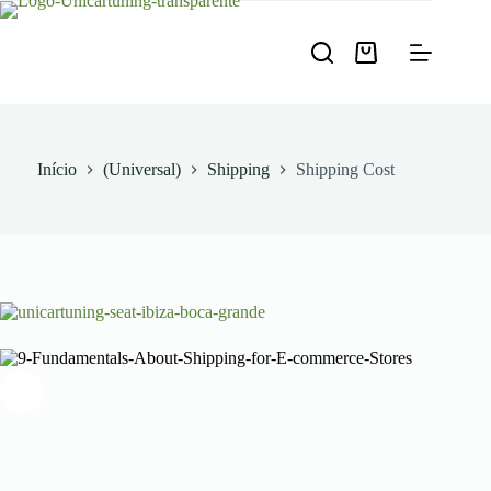
Pular
para
o
Carrinho
conteúdo
de
compras
Início
(Universal)
Shipping
Shipping Cost