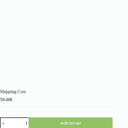
Shipping Cost
59.00
€
Quantidade
Adicionar
de