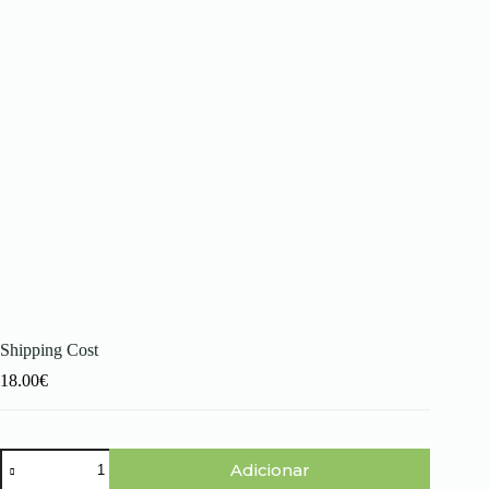
Shipping Cost
18.00
€
Quantidade
Adicionar
de