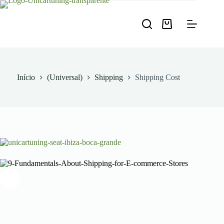
Pular
para
o
Carrinho
conteúdo
de
compras
Início
(Universal)
Shipping
Shipping Cost