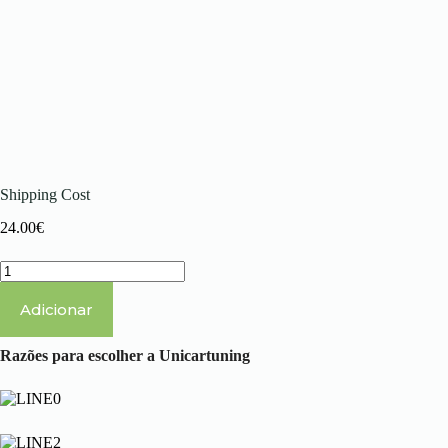
Shipping Cost
24.00
€
Quantidade
de
Shipping
Adicionar
Cost
Razões para escolher a Unicartuning