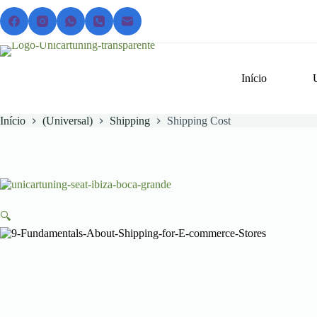
Pular
para
o
conteúdo
Início
Início
(Universal)
Shipping
Shipping Cost
🔍