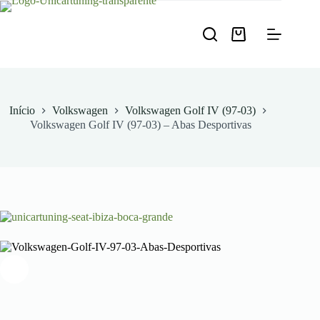
Pular
para
o
Carrinho
conteúdo
de
compras
Início
Volkswagen
Volkswagen Golf IV (97-03)
Volkswagen Golf IV (97-03) – Abas Desportivas