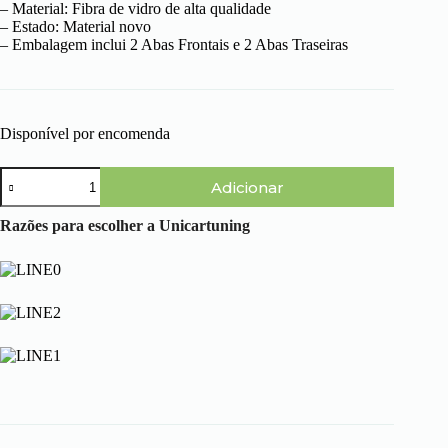
– Material: Fibra de vidro de alta qualidade
– Estado: Material novo
– Embalagem inclui 2 Abas Frontais e 2 Abas Traseiras
Disponível por encomenda
Quantidade
Adicionar
de
Volkswagen
Golf
Razões para escolher a Unicartuning
IV
(97-
03)
-
Abas
Desportivas