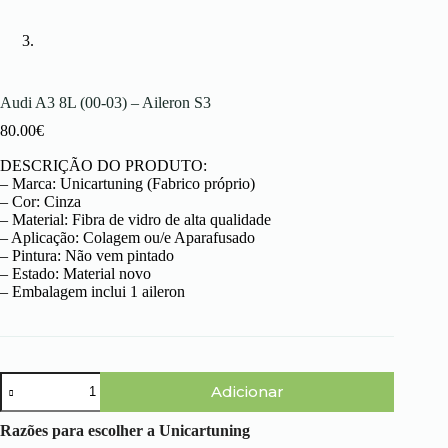
Audi A3 8L (00-03) – Aileron S3
80.00
€
DESCRIÇÃO DO PRODUTO:
– Marca: Unicartuning (Fabrico próprio)
– Cor: Cinza
– Material: Fibra de vidro de alta qualidade
– Aplicação: Colagem ou/e Aparafusado
– Pintura: Não vem pintado
– Estado: Material novo
– Embalagem inclui 1 aileron
Quantidade
Adicionar
de
Audi
A3
Razões para escolher a Unicartuning
8L