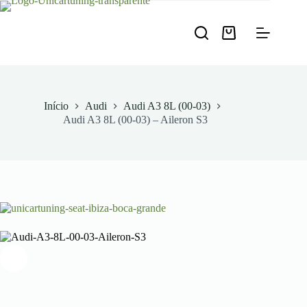
Pular
para
o
Carrinho
conteúdo
de
compras
Início
Audi
Audi A3 8L (00-03)
Audi A3 8L (00-03) – Aileron S3