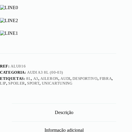
(00-
03)
-
Aileron
S3
REF:
ALU016
CATEGORIA:
AUDI A3 8L (00-03)
ETIQUETAS:
8L
,
A3
,
AILERON
,
AUDI
,
DESPORTIVO
,
FIBRA
,
LIP
,
SPOILER
,
SPORT
,
UNICARTUNING
Descrição
Informação adicional