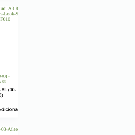
0-03) –
s S3
 8L (00-
3)
Adicionar