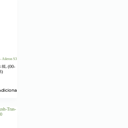
– Aileron S3
 8L (00-
3)
Adicionar