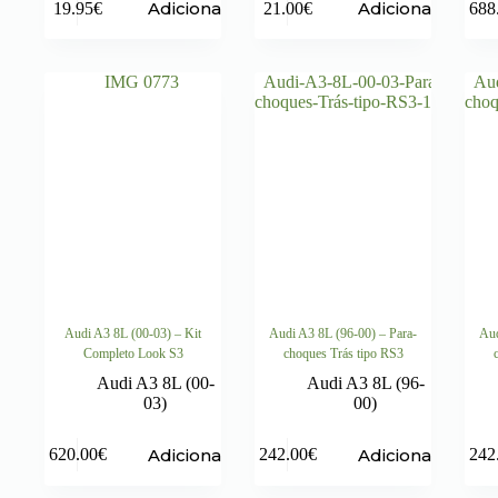
Adicionar
Adicionar
19.95
€
21.00
€
688
Audi A3 8L (00-03) – Kit
Audi A3 8L (96-00) – Para-
Aud
Completo Look S3
choques Trás tipo RS3
Audi A3 8L (00-
Audi A3 8L (96-
03)
00)
Adicionar
Adicionar
620.00
€
242.00
€
242