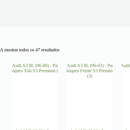
Ordenado
A mostrar todos os 47 resultados
por
mais
recentes