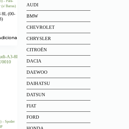
3) – Para-
AUDI
(s/ Barras)
 8L (00-
BMW
3)
CHEVROLET
Adicionar
CHRYSLER
CITROËN
DACIA
DAEWOO
DAIHATSU
DATSUN
FIAT
FORD
) – Spoiler
8P
HONDA