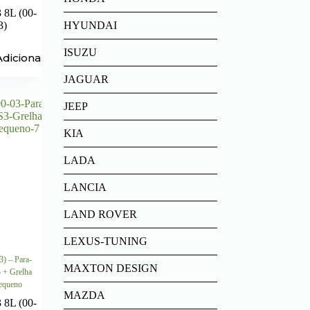
 8L (00-
HYUNDAI
3)
ISUZU
Adicionar
JAGUAR
JEEP
KIA
LADA
LANCIA
LAND ROVER
LEXUS-TUNING
3) – Para-
MAXTON DESIGN
3 + Grelha
equeno
MAZDA
 8L (00-