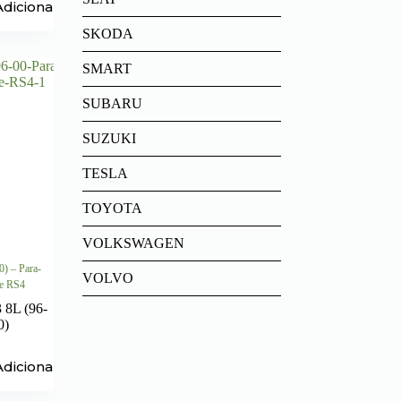
Adicionar
SKODA
SMART
SUBARU
SUZUKI
TESLA
TOYOTA
VOLKSWAGEN
0) – Para-
VOLVO
te RS4
 8L (96-
0)
Adicionar