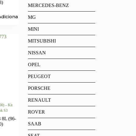
3)
MERCEDES-BENZ
Adicionar
MG
MINI
MITSUBISHI
NISSAN
OPEL
PEUGEOT
PORSCHE
RENAULT
00) – Kit
ok S3
ROVER
 8L (96-
SAAB
0)
SEAT