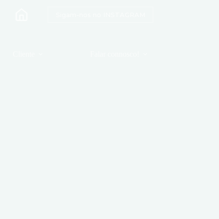
Sigam-nos no INSTAGRAM
Cliente
Falar connosco!