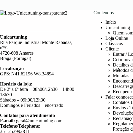
Conteúdos
Início
Unicartuning
Quem som
Unicartuning
Loja Online
Rua Parque Industrial Monte Rabadas,
Clássicos
nº52
Cliente
4720-608 Amares
Entrar / L
Braga (Portugal)
Criar nova
Detalhes d
Localização
Métodos d
GPS: N41.62196 W8.34694
Moradas
Encomend
Horário da loja:
Descarreg
De 2ª a 6ª feira – 08h00/12h30 – 14h00-
Recuperar
18h30
Falar connosc
Sábados – 09h00/12h30
Contatos U
Domingos e Feriados – encerrado
Envios / T
Devoluçõe
Contatos para atendimento
Reclamaçõ
E-mail:
geral@unicartuning.com
Regulamen
Telefone/Telephone:
Proteção 
351 253992811