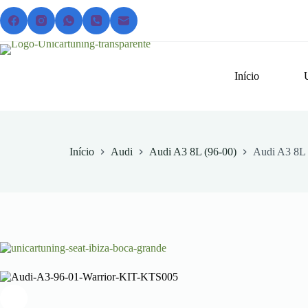
Pular
para
o
conteúdo
Início
Início
Audi
Audi A3 8L (96-00)
Audi A3 8L 