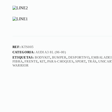
Kit
Completo
Warrior
REF:
KTS005
CATEGORIA:
AUDI A3 8L (96-00)
ETIQUETAS:
BODYKIT
,
BUMPER
,
DESPORTIVO
,
EMBALADEI
FIBRA
,
FRENTE
,
KIT
,
PARA-CHOQUES
,
SPORT
,
TRÁS
,
UNICAR
WARRIOR