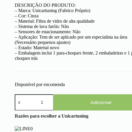
DESCRIÇÃO DO PRODUTO:
– Marca: Unicartuning (Fabrico Próprio)
– Cor: Cinza
– Material: Fibra de vidro de alta qualidade
– Sistema de lava faróis: Não
– Sensores de estacionamento: Não
– Aplicação: Tem de ser aplicado por um especialista na área
(Necessário pequenos ajustes)
– Estado: Material novo
– Embalagem inclui 1 para-choques frente, 2 embaladeiras e 1 
choques trás
Disponível por encomenda
Quantidade
de
Adicionar
Audi
A3
Razões para escolher a Unicartuning
8L
(96-
00)
-