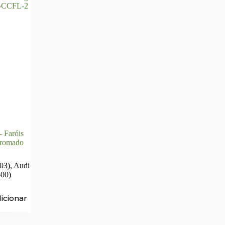
– Faróis
Cromado
03)
,
Audi
-00)
icionar