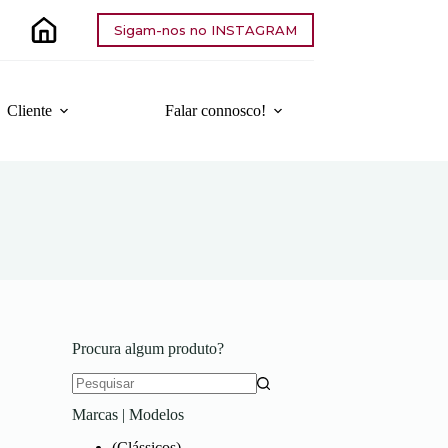
Sigam-nos no INSTAGRAM
Cliente
Falar connosco!
Procura algum produto?
Sem
Marcas | Modelos
resultados
(Clássicos)