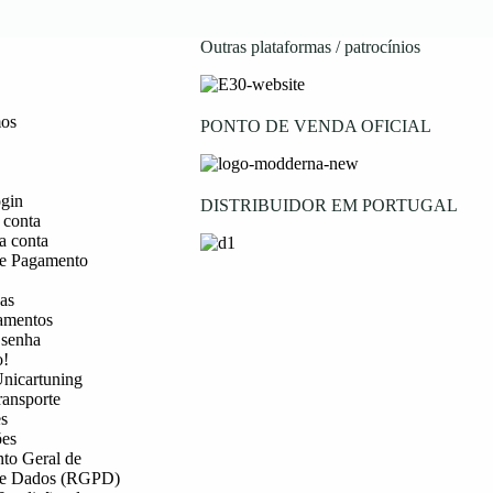
Outras plataformas / patrocínios
os
PONTO DE VENDA OFICIAL
ogin
DISTRIBUIDOR EM PORTUGAL
 conta
a conta
e Pagamento
as
amentos
 senha
o!
nicartuning
ransporte
s
es
to Geral de
de Dados (RGPD)