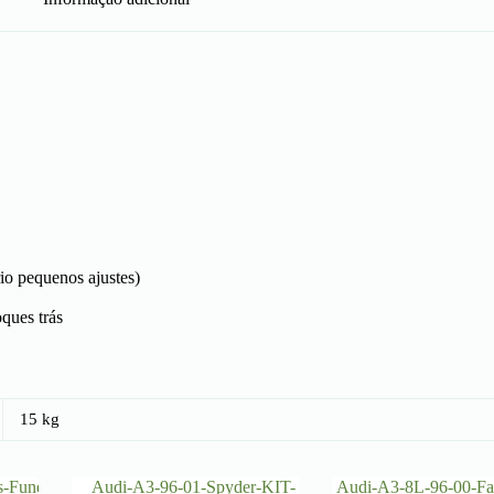
io pequenos ajustes)
ques trás
15 kg