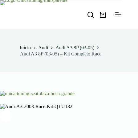
Pular
para
o
Carrinho
conteúdo
de
compras
Início
Audi
Audi A3 8P (03-05)
Audi A3 8P (03-05) – Kit Completo Race