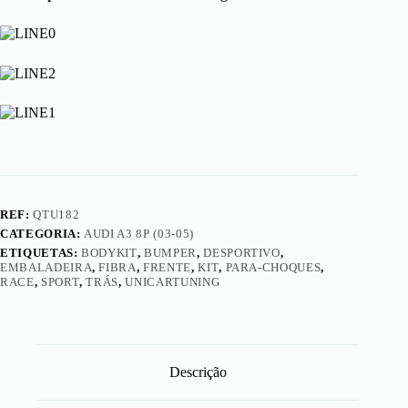
8P
(03-
05)
-
Kit
Completo
Race
REF:
QTU182
CATEGORIA:
AUDI A3 8P (03-05)
ETIQUETAS:
BODYKIT
,
BUMPER
,
DESPORTIVO
,
EMBALADEIRA
,
FIBRA
,
FRENTE
,
KIT
,
PARA-CHOQUES
,
RACE
,
SPORT
,
TRÁS
,
UNICARTUNING
Descrição