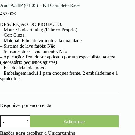
Audi A3 8P (03-05) – Kit Completo Race
457.00
€
DESCRIÇÃO DO PRODUTO:
– Marca: Unicartuning (Fabrico Próprio)
– Cor: Cinza
– Material: Fibra de vidro de alta qualidade
– Sistema de lava faróis: Não
– Sensores de estacionamento: Não
– Aplicação: Tem de ser aplicado por um especialista na área
(Necessário pequenos ajustes)
– Estado: Material novo
– Embalagem inclui 1 para-choques frente, 2 embaladeiras e 1
spoiler trás
Disponível por encomenda
Quantidade
Adicionar
de
Audi
A3
Razões para escolher a Unicartuning