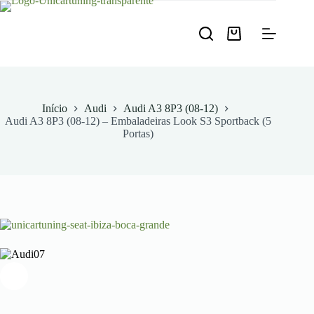
Pular
para
o
Carrinho
conteúdo
de
compras
Início
Audi
Audi A3 8P3 (08-12)
Audi A3 8P3 (08-12) – Embaladeiras Look S3 Sportback (5
Portas)