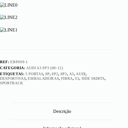
(08-
12)
-
Embaladeiras
Look
S3
Sportback
(5
Portas)
REF:
EBF009-1
CATEGORIA:
AUDI A3 8P3 (08-12)
ETIQUETAS:
5 PORTAS
,
8P
,
8P2
,
8P3
,
A3
,
AUDI
,
DESPORTIVAS
,
EMBALADEIRAS
,
FIBRA
,
S3
,
SIDE SKIRTS
,
SPORTBACK
Descrição