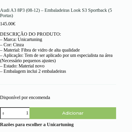
Audi A3 8P3 (08-12) – Embaladeiras Look S3 Sportback (5
Portas)
145.00
€
DESCRIÇÃO DO PRODUTO:
– Marca: Unicartuning
– Cor: Cinza
– Material: Fibra de vidro de alta qualidade
– Aplicação: Tem de ser aplicado por um especialista na área
(Necessário pequenos ajustes)
– Estado: Material novo
– Embalagem inclui 2 embaladeiras
Disponível por encomenda
Quantidade
Adicionar
de
Audi
A3
Razões para escolher a Unicartuning
8P3