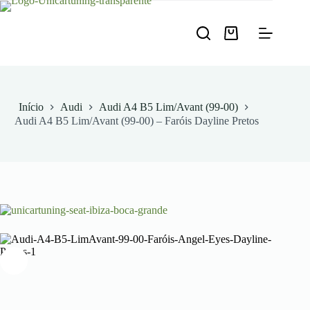
Pular
para
o
Carrinho
conteúdo
de
compras
Início
Audi
Audi A4 B5 Lim/Avant (99-00)
Audi A4 B5 Lim/Avant (99-00) – Faróis Dayline Pretos