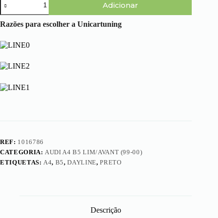
Adicionar
de
Audi
A4
Razões para escolher a Unicartuning
B5
Lim/Avant
(99-
00)
-
Faróis
Dayline
Pretos
REF:
1016786
CATEGORIA:
AUDI A4 B5 LIM/AVANT (99-00)
ETIQUETAS:
A4
,
B5
,
DAYLINE
,
PRETO
Descrição