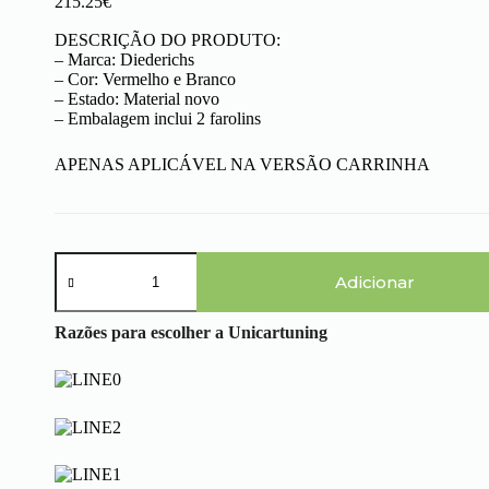
215.25
€
DESCRIÇÃO DO PRODUTO:
– Marca: Diederichs
– Cor: Vermelho e Branco
– Estado: Material novo
– Embalagem inclui 2 farolins
APENAS APLICÁVEL NA VERSÃO CARRINHA
Quantidade
de
Adicionar
Audi
A4
Razões para escolher a Unicartuning
B6
Avant
(00-
04)
-
Farolins
Cristal
Escurecidos
em