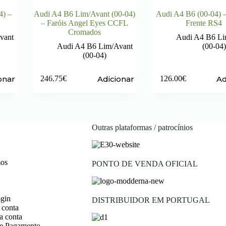
4) –
Audi A4 B6 Lim/Avant (00-04)
Audi A4 B6 (00-04) –
– Faróis Angel Eyes CCFL
Frente RS4
Cromados
vant
Audi A4 B6 Li
Audi A4 B6 Lim/Avant
(00-04)
(00-04)
onar
Adicionar
Ad
246.75
€
126.00
€
Outras plataformas / patrocínios
os
PONTO DE VENDA OFICIAL
ogin
DISTRIBUIDOR EM PORTUGAL
 conta
a conta
e Pagamento