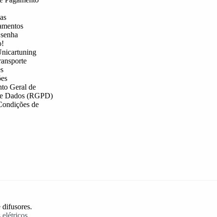
as
amentos
 senha
o!
nicartuning
ransporte
s
es
to Geral de
de Dados (RGPD)
Condições de
 difusores.
 elétricos
.