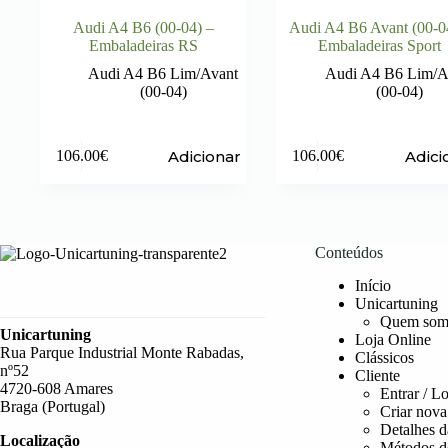
Audi A4 B6 (00-04) –
Audi A4 B6 Avant (00-0
Embaladeiras RS
Embaladeiras Sport
Audi A4 B6 Lim/Avant
Audi A4 B6 Lim/A
(00-04)
(00-04)
Adicionar
Adici
106.00
€
106.00
€
Conteúdos
Início
Unicartuning
Quem som
Unicartuning
Loja Online
Rua Parque Industrial Monte Rabadas,
Clássicos
nº52
Cliente
4720-608 Amares
Entrar / L
Braga (Portugal)
Criar nova
Detalhes d
Localização
Métodos d