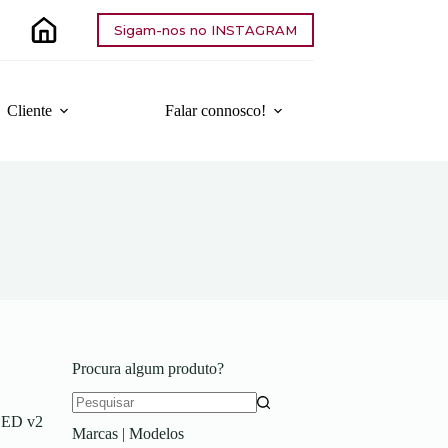
Sigam-nos no INSTAGRAM
Cliente
Falar connosco!
Procura algum produto?
Sem
 LED v2
Marcas | Modelos
resultados