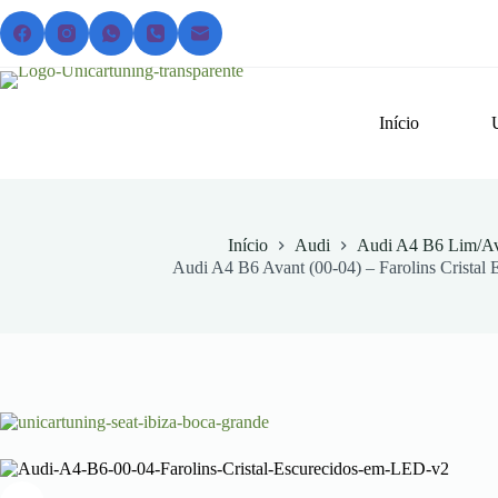
Pular
para
o
conteúdo
Início
Início
Audi
Audi A4 B6 Lim/Av
Audi A4 B6 Avant (00-04) – Farolins Cristal