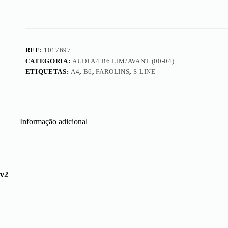
LED
v2
REF:
1017697
CATEGORIA:
AUDI A4 B6 LIM/AVANT (00-04)
ETIQUETAS:
A4
,
B6
,
FAROLINS
,
S-LINE
Informação adicional
 v2