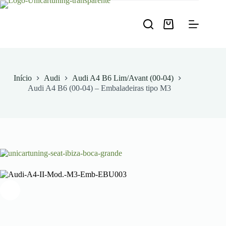
Pular
para
o
Carrinho
conteúdo
de
compras
Início
Audi
Audi A4 B6 Lim/Avant (00-04)
Audi A4 B6 (00-04) – Embaladeiras tipo M3