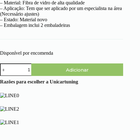
– Material: Fibra de vidro de alta qualidade
– Aplicação: Tem que ser aplicado por um especialista na área
(Necessário ajustes)
– Estado: Material novo
– Embalagem inclui 2 embaladeiras
Disponível por encomenda
Quantidade
Adicionar
de
Audi
A4
Razões para escolher a Unicartuning
B6
(00-
04)
-
Embaladeiras
tipo
M3