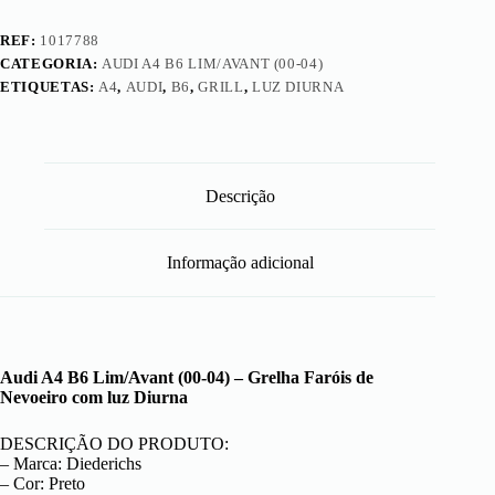
luz
Diurna
REF:
1017788
CATEGORIA:
AUDI A4 B6 LIM/AVANT (00-04)
ETIQUETAS:
A4
,
AUDI
,
B6
,
GRILL
,
LUZ DIURNA
Descrição
Informação adicional
Audi A4 B6 Lim/Avant (00-04) – Grelha Faróis de
Nevoeiro com luz Diurna
DESCRIÇÃO DO PRODUTO:
– Marca: Diederichs
– Cor: Preto