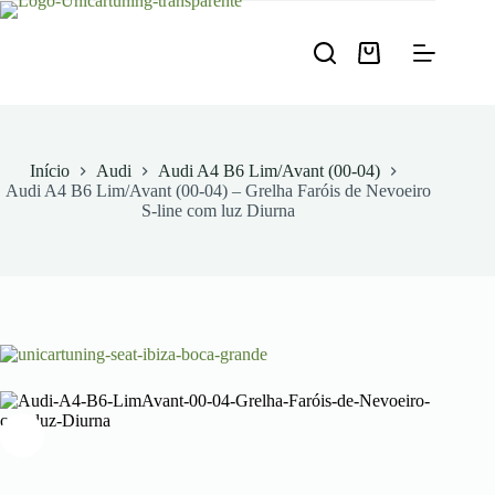
Pular
para
o
Carrinho
conteúdo
de
compras
Início
Audi
Audi A4 B6 Lim/Avant (00-04)
Audi A4 B6 Lim/Avant (00-04) – Grelha Faróis de Nevoeiro
S-line com luz Diurna