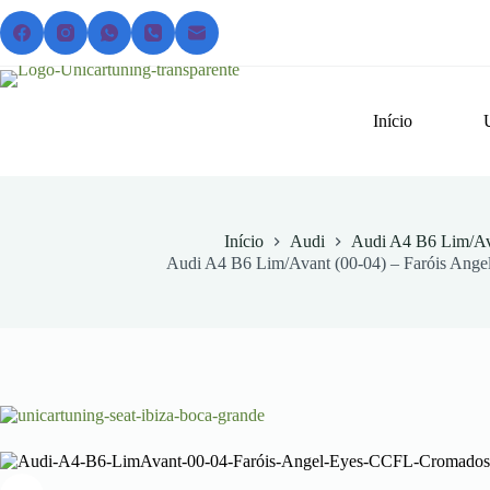
Pular
para
o
conteúdo
Início
Início
Audi
Audi A4 B6 Lim/Av
Audi A4 B6 Lim/Avant (00-04) – Faróis Ang