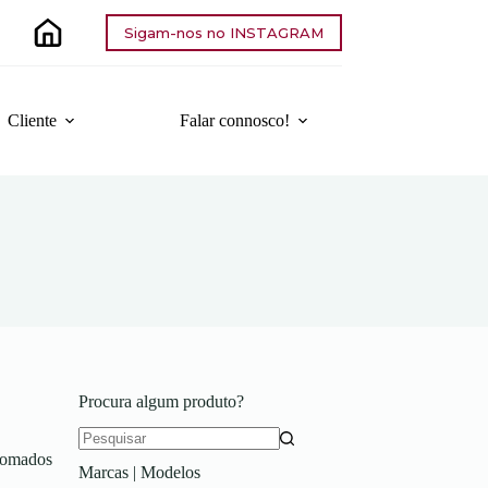
Sigam-nos no INSTAGRAM
Cliente
Falar connosco!
Procura algum produto?
Sem
romados
Marcas | Modelos
resultados