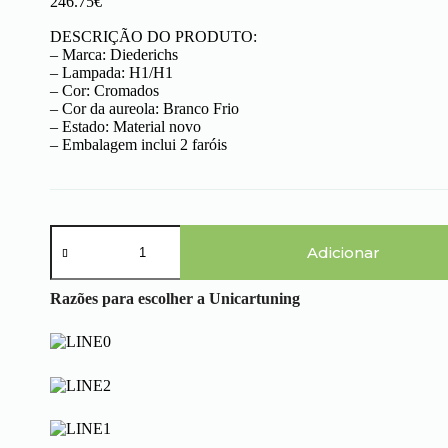
246.75
€
DESCRIÇÃO DO PRODUTO:
– Marca: Diederichs
– Lampada: H1/H1
– Cor: Cromados
– Cor da aureola: Branco Frio
– Estado: Material novo
– Embalagem inclui 2 faróis
Quantidade
de
Adicionar
Audi
A4
Razões para escolher a Unicartuning
B6
Lim/Avant
(00-
04)
-
Faróis
Angel
Eyes
CCFL