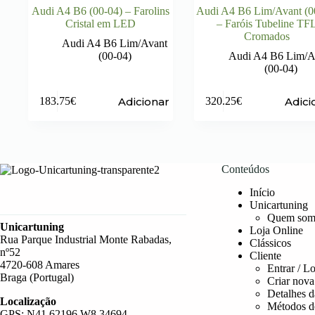
Audi A4 B6 (00-04) – Farolins
Audi A4 B6 Lim/Avant (0
Cristal em LED
– Faróis Tubeline TF
Cromados
Audi A4 B6 Lim/Avant
(00-04)
Audi A4 B6 Lim/A
(00-04)
Adicionar
Adici
183.75
€
320.25
€
Conteúdos
Início
Unicartuning
Quem som
Unicartuning
Loja Online
Rua Parque Industrial Monte Rabadas,
Clássicos
nº52
Cliente
4720-608 Amares
Entrar / L
Braga (Portugal)
Criar nova
Detalhes d
Localização
Métodos d
GPS: N41.62196 W8.34694