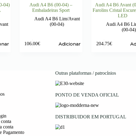
0-04)
Audi A4 B6 (00-04) –
Audi A4 B6 Avant (0
L
Embaladeiras Sport
Farolins Cristal Escur
LED
Audi A4 B6 Lim/Avant
vant
(00-04)
Audi A4 B6 Li
(00-04)
onar
Adicionar
Ad
106.00
€
204.75
€
Outras plataformas / patrocínios
os
PONTO DE VENDA OFICIAL
ogin
DISTRIBUIDOR EM PORTUGAL
 conta
a conta
e Pagamento