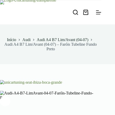
Pular
para
o
Carrinho
conteúdo
de
compras
Início
Audi
Audi A4 B7 Lim/Avant (04-07)
Audi A4 B7 Lim/Avant (04-07) – Faróis Tubeline Fundo
Preto