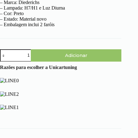
– Marca: Diederichs
– Lampada: H7/H1 e Luz Diurna
– Cor: Preto
– Estado: Material novo
– Embalagem inclui 2 faróis
Quantidade
Adicionar
de
Audi
A4
Razões para escolher a Unicartuning
B7
Lim/Avant
(04-
07)
-
Faróis
Tubeline
Fundo
Preto