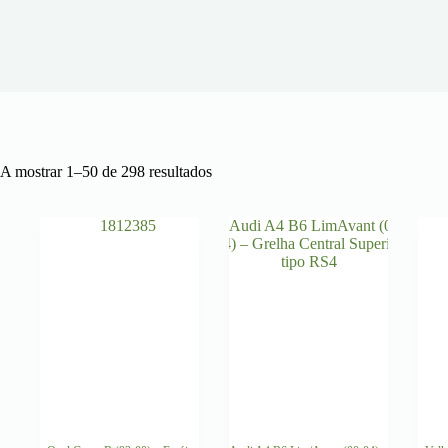
Ordenado
A mostrar 1–50 de 298 resultados
por
mais
recentes