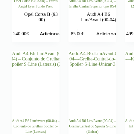
Opel Corsa B (93-00) – Faróis
Audi A4 B6 Lim/Avant (00-04) –
Volk
Angel Eyes Fundo Preto
Grelha Central Superior tipo RS4
12
Opel Corsa B (93-
Audi A4 B6
00)
Lim/Avant (00-04)
Adicionar
Adicionar
240.00
€
85.00
€
499
Audi A4 B6 Lim/Avant (00-04) –
Audi A4 B6 Lim/Avant (00-04) –
Audi 
Conjunto de Grelhas Spoiler S-
Grelha Central do Spoiler S-Line
Kit
Line (Laterais)
(Unicar)