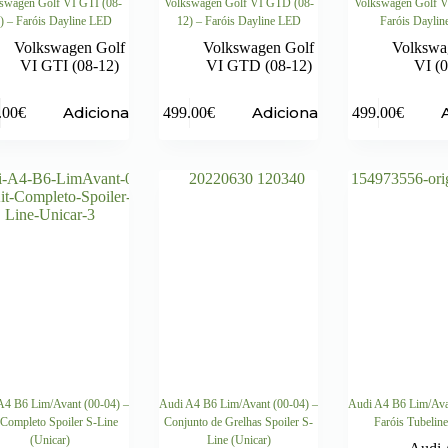
swagen Golf VI GTI (08-
Volkswagen Golf VI GTD (08-
Volkswagen Golf V
) – Faróis Dayline LED
12) – Faróis Dayline LED
Faróis Dayli
Volkswagen Golf
Volkswagen Golf
Volkswa
VI GTI (08-12)
VI GTD (08-12)
VI (0
Adicionar
Adicionar
.00
€
499.00
€
499.00
€
A4 B6 Lim/Avant (00-04) –
Audi A4 B6 Lim/Avant (00-04) –
Audi A4 B6 Lim/Ava
 Completo Spoiler S-Line
Conjunto de Grelhas Spoiler S-
Faróis Tubeline
(Unicar)
Line (Unicar)