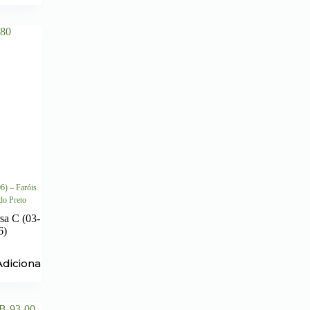
6) – Faróis
do Preto
sa C (03-
6)
Adicionar