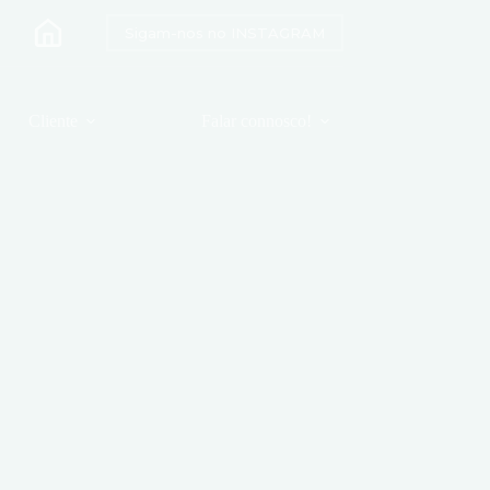
Sigam-nos no INSTAGRAM
Cliente
Falar connosco!