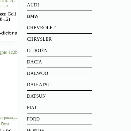
I (08-12) –
AUDI
ne LED
gen Golf
BMW
8-12)
CHEVROLET
Adicionar
CHRYSLER
CITROËN
DACIA
DAEWOO
DAIHATSU
DATSUN
FIAT
nt (00-04) –
FORD
 Pretos
HONDA