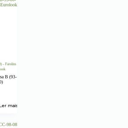
) – Farolins
look
sa B (93-
0)
Ler mais