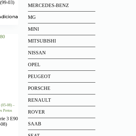
(99-03)
MERCEDES-BENZ
Adicionar
MG
MINI
MITSUBISHI
NISSAN
OPEL
PEUGEOT
PORSCHE
RENAULT
(05-08) –
s Pretos
ROVER
ie 3 E90
SAAB
-08)
SEAT