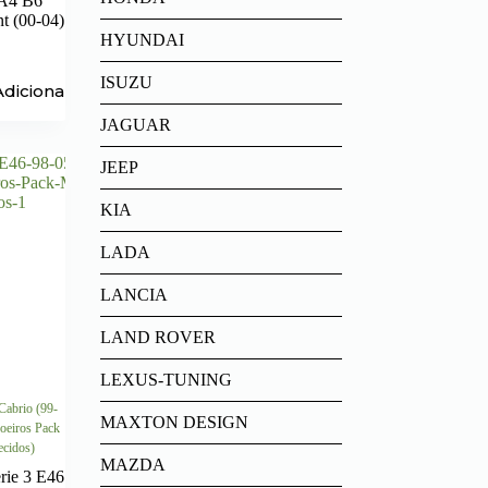
A4 B6
t (00-04)
HYUNDAI
ISUZU
Adicionar
JAGUAR
JEEP
KIA
LADA
LANCIA
LAND ROVER
LEXUS-TUNING
abrio (99-
MAXTON DESIGN
oeiros Pack
ecidos)
MAZDA
ie 3 E46