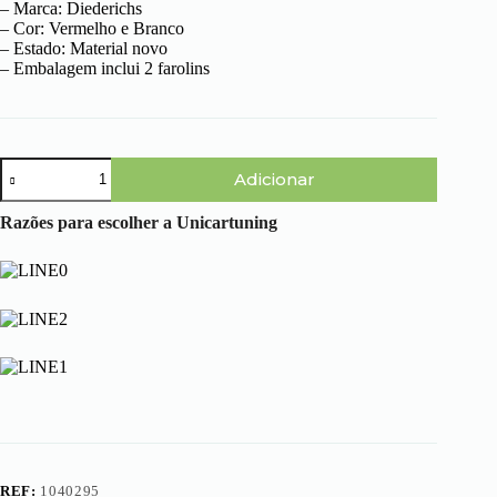
– Marca: Diederichs
– Cor: Vermelho e Branco
– Estado: Material novo
– Embalagem inclui 2 farolins
Quantidade
Adicionar
de
Audi
TT
Razões para escolher a Unicartuning
8N
Coupe/Cabrio
(98-
05)
-
Farolins
Cristal
em
LED
REF:
1040295