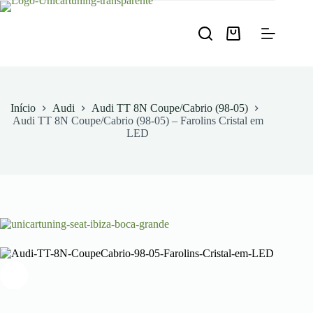
Pular
para
o
Carrinho
conteúdo
de
compras
Início
Audi
Audi TT 8N Coupe/Cabrio (98-05)
Audi TT 8N Coupe/Cabrio (98-05) – Farolins Cristal em
LED