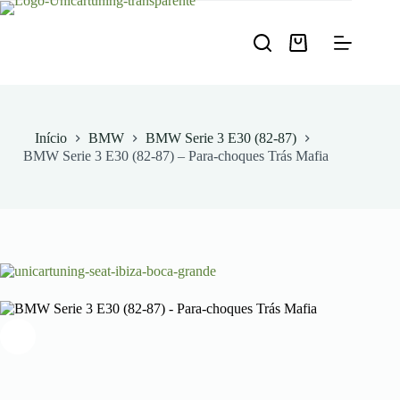
Pular
para
o
Carrinho
conteúdo
de
compras
Início
BMW
BMW Serie 3 E30 (82-87)
BMW Serie 3 E30 (82-87) – Para-choques Trás Mafia