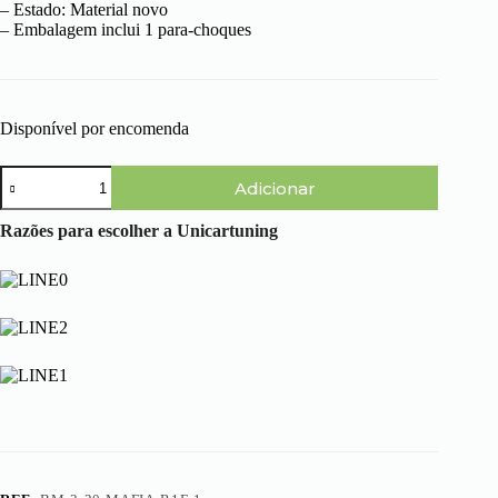
– Estado: Material novo
– Embalagem inclui 1 para-choques
Disponível por encomenda
Quantidade
Adicionar
de
BMW
Serie
Razões para escolher a Unicartuning
3
E30
(82-
87)
-
Para-
choques
Trás
Mafia