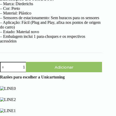
– Marca: Diederichs
– Cor: Preto
– Material: Plástico
– Sensores de estacionamento: Sem buracos para os sensores
– Aplicação: Fácil (Plug and Play, afixa nos pontos de origem
do carro)
– Estado: Material novo
– Embalagem inclui 1 para-choques e os respectivos
acessórios
Quantidade
Adicionar
de
BMW
Serie
Razões para escolher a Unicartuning
3
E36
(90-
99)
–
Parachoques
Trás
M3