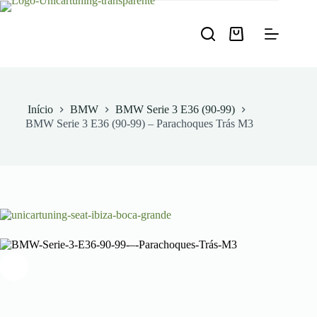
Pular
para
o
Carrinho
conteúdo
de
compras
Início
BMW
BMW Serie 3 E36 (90-99)
BMW Serie 3 E36 (90-99) – Parachoques Trás M3