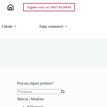
Sigam-nos no INSTAGRAM
Cliente
Falar connosco!
Procura algum produto?
Sem
Marcas | Modelos
resultados
(Clássicos)