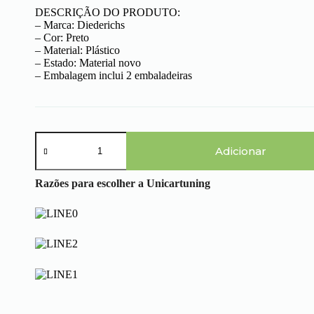
DESCRIÇÃO DO PRODUTO:
– Marca: Diederichs
– Cor: Preto
– Material: Plástico
– Estado: Material novo
– Embalagem inclui 2 embaladeiras
Quantidade
de
Adicionar
BMW
Serie
Razões para escolher a Unicartuning
3
E46
Cabrio
(99-
07)
-
Embaladeiras
Pack
M